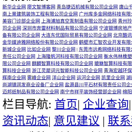
新华企业网
廖文智博客网
青岛捷迈机械有限公司企业网
唐山
南上景建筑装饰工程有限公司企业网
广州库多金网络科技有限
美容门诊部企业网
上海浦旭真空泵制造有限公司企业网
青州玲
司企业网
深圳市奔雷材料制品有限公司企业网
宁波银博房地产
备有限公司企业网
大连东优国际贸易有限公司企业网
北京酷讯
金华媒迪雅网络股份有限公司企业网
鹤壁市汇智农业开发有限
新城企业网
比如企业网
黎川企业网
|
东莞市远希网络科技有限
责任公司企业网
上海隆帆河科技有限公司企业网
衡水伟林橡塑
限公司企业网
麒麟智算科技有限公司企业网
貔貅智算科技有限
算科技企业网
浙江灵犀词元智能科技公司企业网
青海宏越环保
辉南企业网
雾峰企业网
洋山企业网
运河企业网
凯里企业网
湖
尚湖镇润发商业设备厂企业网
盐源县川平石材有限责任公司企
迈邦纸制品有限公司企业网
南宁市祥平装饰经营部企业网
绵阳
栏目导航:
首页
|
企业查询
资讯动态
|
意见建议
|
联系